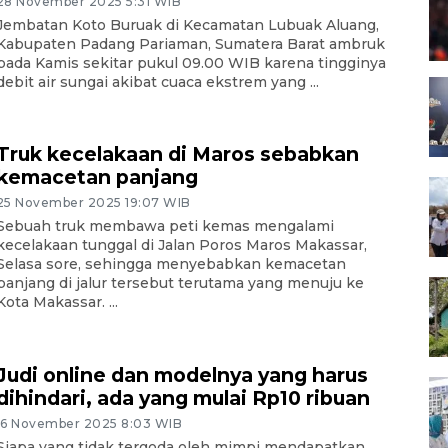
28 November 2025 5:31 WIB
Jembatan Koto Buruak di Kecamatan Lubuak Aluang,
Kabupaten Padang Pariaman, Sumatera Barat ambruk
pada Kamis sekitar pukul 09.00 WIB karena tingginya
debit air sungai akibat cuaca ekstrem yang ...
Truk kecelakaan di Maros sebabkan
kemacetan panjang
25 November 2025 19:07 WIB
Sebuah truk membawa peti kemas mengalami
kecelakaan tunggal di Jalan Poros Maros Makassar,
Selasa sore, sehingga menyebabkan kemacetan
panjang di jalur tersebut terutama yang menuju ke
Kota Makassar. ...
Judi online dan modelnya yang harus
dihindari, ada yang mulai Rp10 ribuan
16 November 2025 8:03 WIB
Siapa yang tidak tergoda oleh mimpi mendapatkan