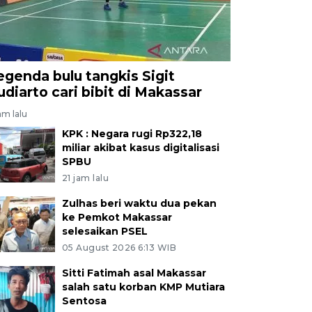
egenda bulu tangkis Sigit
udiarto cari bibit di Makassar
jam lalu
KPK : Negara rugi Rp322,18
miliar akibat kasus digitalisasi
SPBU
21 jam lalu
Zulhas beri waktu dua pekan
ke Pemkot Makassar
selesaikan PSEL
05 August 2026 6:13 WIB
Sitti Fatimah asal Makassar
salah satu korban KMP Mutiara
Sentosa