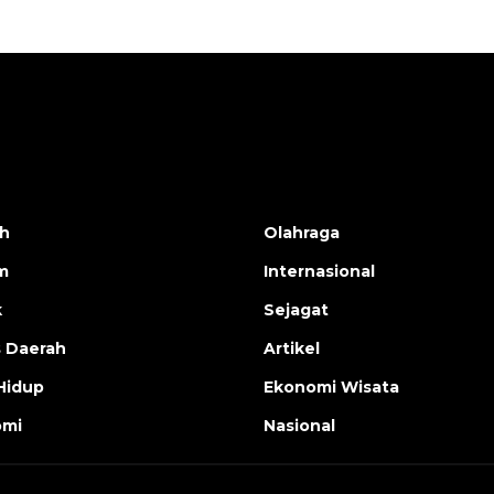
h
Olahraga
m
Internasional
k
Sejagat
s Daerah
Artikel
Hidup
Ekonomi Wisata
omi
Nasional