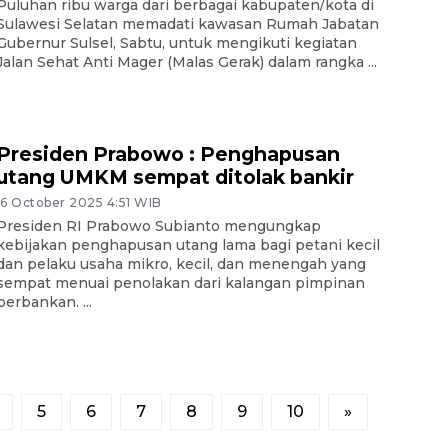
Puluhan ribu warga dari berbagai kabupaten/kota di
Sulawesi Selatan memadati kawasan Rumah Jabatan
Gubernur Sulsel, Sabtu, untuk mengikuti kegiatan
Jalan Sehat Anti Mager (Malas Gerak) dalam rangka ...
Presiden Prabowo : Penghapusan
utang UMKM sempat ditolak bankir
16 October 2025 4:51 WIB
Presiden RI Prabowo Subianto mengungkap
kebijakan penghapusan utang lama bagi petani kecil
dan pelaku usaha mikro, kecil, dan menengah yang
sempat menuai penolakan dari kalangan pimpinan
perbankan. ...
5
6
7
8
9
10
»