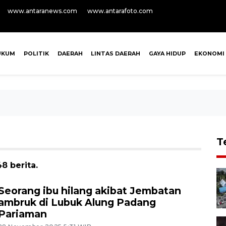
www.antaranews.com
www.antarafoto.com
UKUM
POLITIK
DAERAH
LINTAS DAERAH
GAYA HIDUP
EKONOMI
T
8 berita.
Seorang ibu hilang akibat Jembatan
ambruk di Lubuk Alung Padang
Pariaman