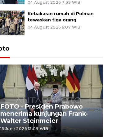
04 August 2026 7:39 WIB
Kebakaran rumah di Polman
tewaskan tiga orang
04 August 2026 6:07 WIB
oto
FOTO - Presiden Prabowo
menerima kunjungan Frank-
FOTO - H
Walter Steinmeier
di Sulbar
15 June 2026 13:09 WIB
11 June 2026 1