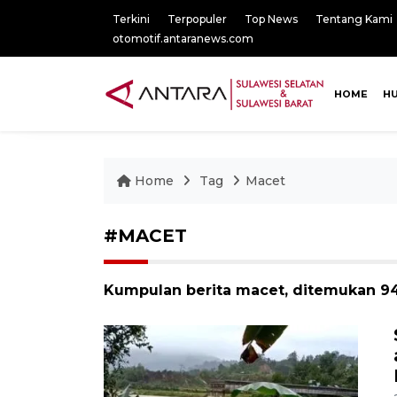
Terkini
Terpopuler
Top News
Tentang Kami
otomotif.antaranews.com
HOME
H
Home
Tag
Macet
#MACET
Kumpulan berita macet, ditemukan 94