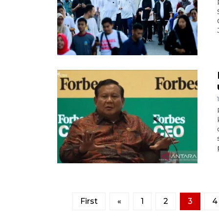
First
«
1
2
3
4