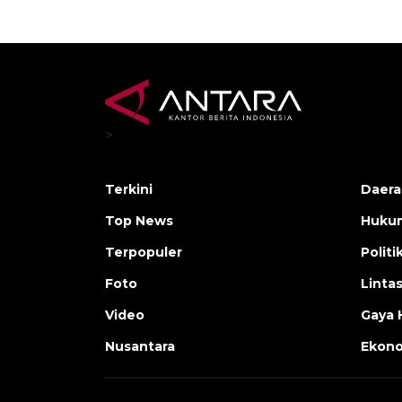
>
Terkini
Daera
Top News
Huku
Terpopuler
Politi
Foto
Linta
Video
Gaya 
Nusantara
Ekon