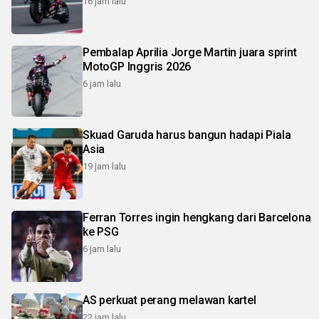
16 jam lalu
Pembalap Aprilia Jorge Martin juara sprint
MotoGP Inggris 2026
6 jam lalu
Skuad Garuda harus bangun hadapi Piala
Asia
19 jam lalu
Ferran Torres ingin hengkang dari Barcelona
ke PSG
6 jam lalu
AS perkuat perang melawan kartel
22 jam lalu