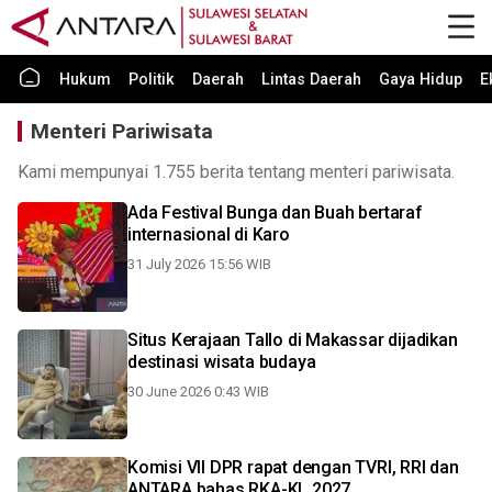
Hukum
Politik
Daerah
Lintas Daerah
Gaya Hidup
E
Menteri Pariwisata
Kami mempunyai 1.755 berita tentang menteri pariwisata.
Ada Festival Bunga dan Buah bertaraf
internasional di Karo
31 July 2026 15:56 WIB
Situs Kerajaan Tallo di Makassar dijadikan
destinasi wisata budaya
30 June 2026 0:43 WIB
Komisi VII DPR rapat dengan TVRI, RRI dan
ANTARA bahas RKA-KL 2027