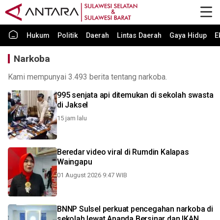
Hukum
Politik
Daerah
Lintas Daerah
Gaya Hidup
E
Narkoba
Kami mempunyai 3.493 berita tentang narkoba.
995 senjata api ditemukan di sekolah swasta
di Jaksel
15 jam lalu
Beredar video viral di Rumdin Kalapas
Waingapu
01 August 2026 9:47 WIB
BNNP Sulsel perkuat pencegahan narkoba di
sekolah lewat Ananda Bersinar dan IKAN