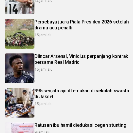
12 jam lalu
Persebaya juara Piala Presiden 2026 setelah
drama adu penalti
15 jam lalu
Diincar Arsenal, Vinicius perpanjang kontrak
bersama Real Madrid
15 jam lalu
995 senjata api ditemukan di sekolah swasta
di Jaksel
15 jam lalu
Ratusan ibu hamil diedukasi cegah stunting
9 jam lalu