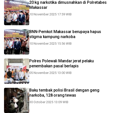
20 kg narkotika dimusnahkan di Polretabes
Makassar
10 November 2025 17:59 WIB
BNN-Pemkot Makassar berupaya hapus
stigma kampung narkoba
10 November 2025 15:56 WIB
Polres Polewali Mandar jerat pelaku
penembakan pasal berlapis
05 November 2025 13:00 WIB
Baku tembak polisi Brasil dengan geng
narkoba, 128 orang tewas
30 October 2025 13:09 WIB