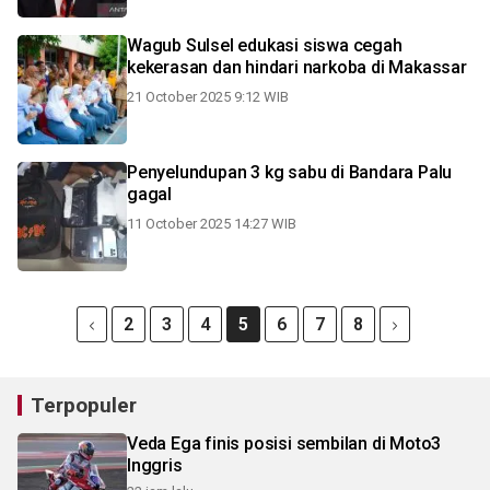
Wagub Sulsel edukasi siswa cegah
kekerasan dan hindari narkoba di Makassar
21 October 2025 9:12 WIB
Penyelundupan 3 kg sabu di Bandara Palu
gagal
11 October 2025 14:27 WIB
2
3
4
5
6
7
8
Terpopuler
Veda Ega finis posisi sembilan di Moto3
Inggris