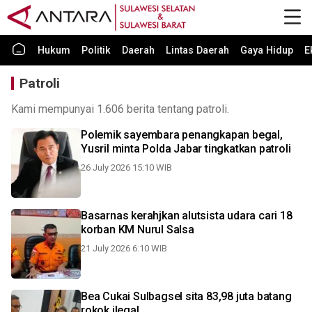
Hukum
Politik
Daerah
Lintas Daerah
Gaya Hidup
E
Patroli
Kami mempunyai 1.606 berita tentang patroli.
Polemik sayembara penangkapan begal,
Yusril minta Polda Jabar tingkatkan patroli
26 July 2026 15:10 WIB
Basarnas kerahjkan alutsista udara cari 18
korban KM Nurul Salsa
21 July 2026 6:10 WIB
Bea Cukai Sulbagsel sita 83,98 juta batang
rokok ilegal