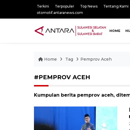
Terkini
Terpopuler
Top News
Tentang Kami
otomotif.antaranews.com
HOME
H
Home
Tag
Pemprov Aceh
#PEMPROV ACEH
Kumpulan berita pemprov aceh, ditem