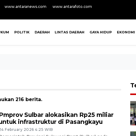
www.antaranews.com
www.antarafoto.com
UKUM
POLITIK
DAERAH
LINTAS DAERAH
GAYA HIDUP
EKONOMI
T
ukan 216 berita.
Pmprov Sulbar alokasikan Rp25 miliar
untuk infrastruktur di Pasangkayu
24 February 2026 4:25 WIB