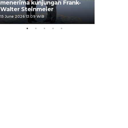
menerima kunjungan Frank-
FOTO - H
Walter Steinmeier
di Sulbar
15 June 2026 13:09 WIB
11 June 2026 1