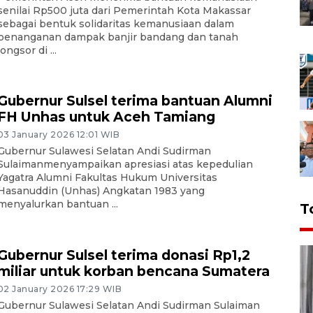
senilai Rp500 juta dari Pemerintah Kota Makassar
sebagai bentuk solidaritas kemanusiaan dalam
penanganan dampak banjir bandang dan tanah
longsor di ...
Gubernur Sulsel terima bantuan Alumni
FH Unhas untuk Aceh Tamiang
03 January 2026 12:01 WIB
Gubernur Sulawesi Selatan Andi Sudirman
Sulaimanmenyampaikan apresiasi atas kepedulian
Yagatra Alumni Fakultas Hukum Universitas
Hasanuddin (Unhas) Angkatan 1983 yang
menyalurkan bantuan ...
T
Gubernur Sulsel terima donasi Rp1,2
miliar untuk korban bencana Sumatera
02 January 2026 17:29 WIB
Gubernur Sulawesi Selatan Andi Sudirman Sulaiman