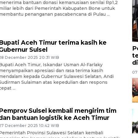
menerima bantuan donasi kemanusiaan senilai Rp1,2
miliar lebih dari Pemerintah Kabupaten Bone untuk
membantu penanganan pascabencana di Pulau ...
Bupati Aceh Timur terima kasih ke
P
Gubernur Sulsel
t
28 December 2025 20:31 WIB
d
Bupati Aceh Timur, Iskandar Usman Al-Farlaky
menyampaikan apresiasi dan rasa terima kasih
07
mendalam kepada Gubernur Sulawesi Selatan, Andi
Sudirman Sulaiman atas kepedulian dan respons
cepat ...
Pemprov Sulsel kembali mengirim tim
dan bantuan logistik ke Aceh Timur
27 December 2025 10:42 WIB
Pemerintah Provinsi Sulawesi Selatan kembali