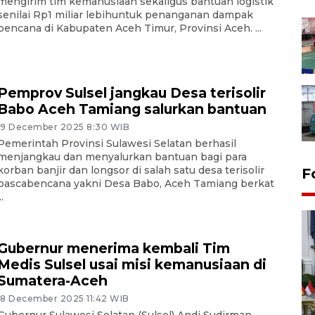
mengirim tim kemanusiaan sekaligus bantuan logistik
senilai Rp1 miliar lebihuntuk penanganan dampak
bencana di Kabupaten Aceh Timur, Provinsi Aceh. ...
Pemprov Sulsel jangkau Desa terisolir
Babo Aceh Tamiang salurkan bantuan
19 December 2025 8:30 WIB
Pemerintah Provinsi Sulawesi Selatan berhasil
menjangkau dan menyalurkan bantuan bagi para
korban banjir dan longsor di salah satu desa terisolir
F
pascabencana yakni Desa Babo, Aceh Tamiang berkat
..
Gubernur menerima kembali Tim
Medis Sulsel usai misi kemanusiaan di
Sumatera-Aceh
18 December 2025 11:42 WIB
FOTO - Kirab memperingati
Gubernur Sulawesi Selatan (Sulsel) Andi Sudirman