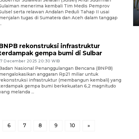
HUT ke-80 Raja Keraton
Sulaiman menerima kembali Tim Medis Pemprov
Yogyakarta
Sulsel serta relawan Andalan Peduli Tahap II usai
menjalan tugas di Sumatera dan Aceh dalam tanggap
02 April 2026 12:51 WIB
..
BNPB rekonstruksi infrastruktur
terdampak gempa bumi di Sulbar
17 December 2025 20:30 WIB
Badan Nasional Penanggulangan Bencana (BNPB)
mengalokasikan anggaran Rp21 miliar untuk
rekonstruksi infrastruktur (membangun kembali) yang
terdampak gempa bumi berkekuatan 6,2 magnitudo
yang melanda ...
6
7
8
9
10
»