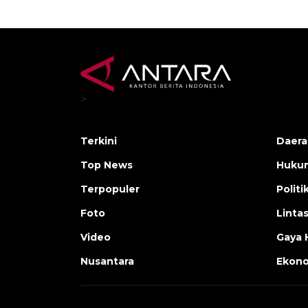
>
Terkini
Daera
Top News
Huku
Terpopuler
Politi
Foto
Linta
Video
Gaya 
Nusantara
Ekon