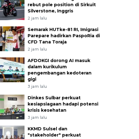
rebut pole position di Sirkuit
Silverstone, Inggris
2 jam lalu
Semarak HUTke-81 RI, Imigrasi
Parepare hadirkan PaspoRia di
CFD Tana Toraja
2 jam lalu
AFDOKGI dorong AI masuk
dalam kurikulum
pengembangan kedoteran
gigi
3 jam lalu
Dinkes Sulbar perkuat
kesiapsiagaan hadapi potensi
krisis kesehatan
3 jam lalu
KKMD Sulsel dan
"stakeholder" perkuat