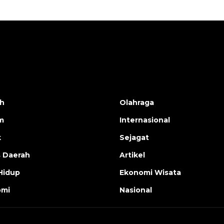
h
Olahraga
m
Internasional
k
Sejagat
s Daerah
Artikel
Hidup
Ekonomi Wisata
omi
Nasional