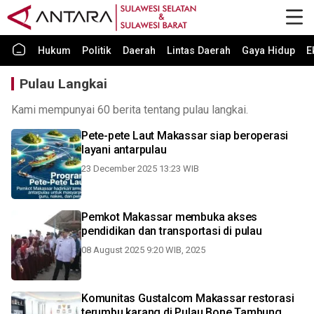
Hukum
Politik
Daerah
Lintas Daerah
Gaya Hidup
E
Pulau Langkai
Kami mempunyai 60 berita tentang pulau langkai.
Pete-pete Laut Makassar siap beroperasi
layani antarpulau
23 December 2025 13:23 WIB
Pemkot Makassar membuka akses
pendidikan dan transportasi di pulau
08 August 2025 9:20 WIB, 2025
Komunitas Gustalcom Makassar restorasi
terumbu karang di Pulau Bone Tambung