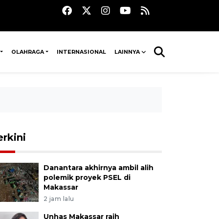
OLAHRAGA
INTERNASIONAL
LAINNYA
erkini
Danantara akhirnya ambil alih
polemik proyek PSEL di
Makassar
2 jam lalu
Unhas Makassar raih