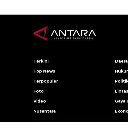
>
Terkini
Daera
Top News
Huku
Terpopuler
Politi
Foto
Linta
Video
Gaya 
Nusantara
Ekon