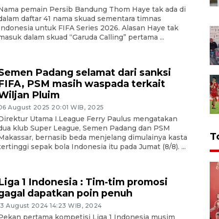
Nama pemain Persib Bandung Thom Haye tak ada di
dalam daftar 41 nama skuad sementara timnas
Indonesia untuk FIFA Series 2026. Alasan Haye tak
masuk dalam skuad “Garuda Calling” pertama ...
Semen Padang selamat dari sanksi
FIFA, PSM masih waspada terkait
Wiljan Pluim
06 August 2025 20:01 WIB, 2025
Direktur Utama I.League Ferry Paulus mengatakan
dua klub Super League, Semen Padang dan PSM
T
Makassar, bernasib beda menjelang dimulainya kasta
tertinggi sepak bola Indonesia itu pada Jumat (8/8). ...
Liga 1 Indonesia : Tim-tim promosi
gagal dapatkan poin penuh
13 August 2024 14:23 WIB, 2024
Pekan pertama kompetisi Liga 1 Indonesia musim