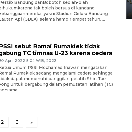
Persib Bandung danBobotoh seolah-olah
Yogyakarta
dihukumkarena tak boleh bersua di kandang
02 April 2026 12:51 WIB
kebanggaanmereka, yakni Stadion Gelora Bandung
Lautan Api (GBLA), selama hampir empat tahun. ...
PSSI sebut Ramai Rumakiek tidak
gabung TC timnas U-23 karena cedera
20 April 2022 8:04 WIB, 2022
Ketua Umum PSSI Mochamad Iriawan mengatakan
Ramai Rumakiek sedang mengalami cedera sehingga
tidak dapat memenuhi panggilan pelatih Shin Tae-
yong untuk bergabung dalam pemusatan latihan (TC)
bersama ...
2
3
»