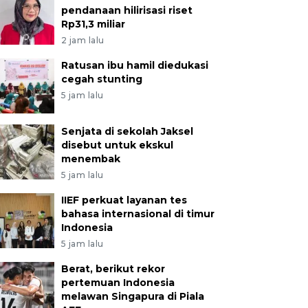
pendanaan hilirisasi riset
Rp31,3 miliar
2 jam lalu
Ratusan ibu hamil diedukasi
cegah stunting
5 jam lalu
Senjata di sekolah Jaksel
disebut untuk ekskul
menembak
5 jam lalu
IIEF perkuat layanan tes
bahasa internasional di timur
Indonesia
5 jam lalu
Berat, berikut rekor
pertemuan Indonesia
melawan Singapura di Piala