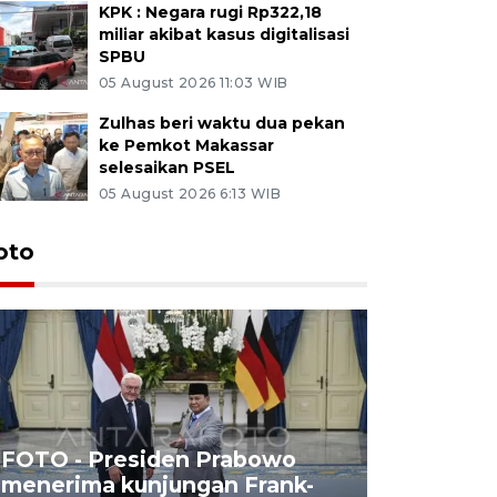
KPK : Negara rugi Rp322,18
miliar akibat kasus digitalisasi
SPBU
05 August 2026 11:03 WIB
Zulhas beri waktu dua pekan
ke Pemkot Makassar
selesaikan PSEL
05 August 2026 6:13 WIB
oto
FOTO - Presiden Prabowo
menerima kunjungan Frank-
FOTO - H