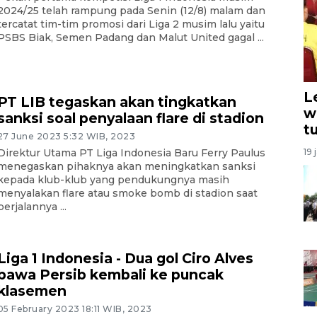
2024/25 telah rampung pada Senin (12/8) malam dan
tercatat tim-tim promosi dari Liga 2 musim lalu yaitu
PSBS Biak, Semen Padang dan Malut United gagal ...
L
PT LIB tegaskan akan tingkatkan
w
sanksi soal penyalaan flare di stadion
t
27 June 2023 5:32 WIB, 2023
19 
Direktur Utama PT Liga Indonesia Baru Ferry Paulus
menegaskan pihaknya akan meningkatkan sanksi
kepada klub-klub yang pendukungnya masih
menyalakan flare atau smoke bomb di stadion saat
berjalannya ...
Liga 1 Indonesia - Dua gol Ciro Alves
bawa Persib kembali ke puncak
klasemen
05 February 2023 18:11 WIB, 2023