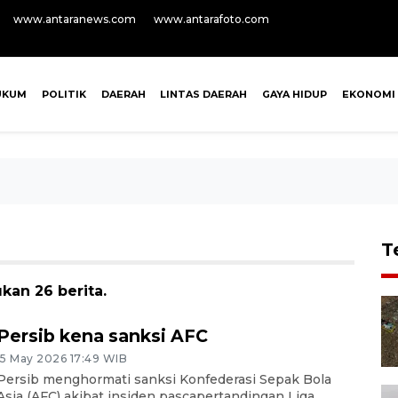
www.antaranews.com
www.antarafoto.com
UKUM
POLITIK
DAERAH
LINTAS DAERAH
GAYA HIDUP
EKONOMI
T
kan 26 berita.
Persib kena sanksi AFC
15 May 2026 17:49 WIB
Persib menghormati sanksi Konfederasi Sepak Bola
Asia (AFC) akibat insiden pascapertandingan Liga