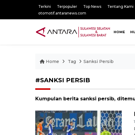
Terkini
Terpopuler
Top News
Tentang Kami
otomotif.antaranews.com
HOME
H
Home
Tag
Sanksi Persib
#SANKSI PERSIB
Kumpulan berita sanksi persib, ditemu