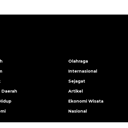
h
Olahraga
m
Internasional
k
Sejagat
s Daerah
Artikel
Hidup
Ekonomi Wisata
omi
Nasional