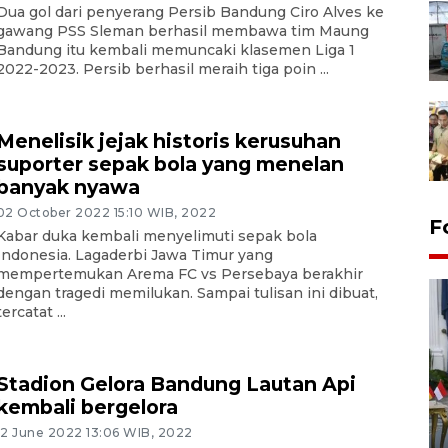
Dua gol dari penyerang Persib Bandung Ciro Alves ke
gawang PSS Sleman berhasil membawa tim Maung
Bandung itu kembali memuncaki klasemen Liga 1
2022-2023. Persib berhasil meraih tiga poin ...
Menelisik jejak historis kerusuhan
suporter sepak bola yang menelan
banyak nyawa
02 October 2022 15:10 WIB, 2022
F
Kabar duka kembali menyelimuti sepak bola
Indonesia. Lagaderbi Jawa Timur yang
mempertemukan Arema FC vs Persebaya berakhir
dengan tragedi memilukan. Sampai tulisan ini dibuat,
tercatat ...
Stadion Gelora Bandung Lautan Api
kembali bergelora
FOTO - Kirab memperingati
12 June 2022 13:06 WIB, 2022
HUT ke-80 Raja Keraton