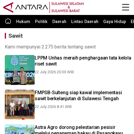
Hukum
Politik
Daerah
Lintas Daerah
Gaya Hidup
E
Sawit
Kami mempunyai 2.275 berita tentang sawit.
LPPM Unhas meraih penghargaan tata kelola
riset sawit
22 July 2026 20:03 WIB
FMPSB-Sulteng siap kawal implementasi
sawit berkelanjutan di Sulawesi Tengah
22 July 2026 8:41 WIB
Astra Agro dorong pelestarian pesisir
melalui penanaman bakau di Pasangkayu