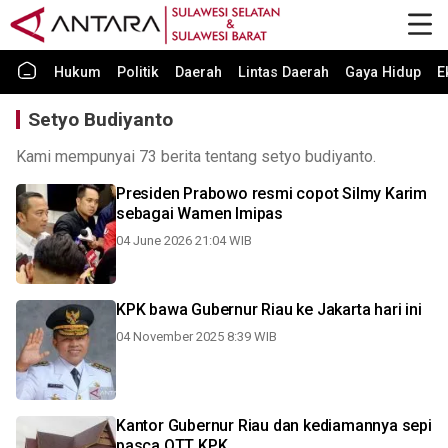
Hukum
Politik
Daerah
Lintas Daerah
Gaya Hidup
E
Setyo Budiyanto
Kami mempunyai 73 berita tentang setyo budiyanto.
Presiden Prabowo resmi copot Silmy Karim
sebagai Wamen Imipas
04 June 2026 21:04 WIB
KPK bawa Gubernur Riau ke Jakarta hari ini
04 November 2025 8:39 WIB
Kantor Gubernur Riau dan kediamannya sepi
pasca OTT KPK