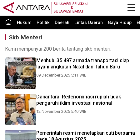
Hukum
Politik
Daerah
Lintas Daerah
Gaya Hidup
E
Skb Menteri
Kami mempunyai 200 berita tentang skb menteri.
Menhub: 35.497 armada transportasi siap
layani angkutan Natal dan Tahun Baru
09 December 2025 5:11 WIB
Danantara: Redenominasi rupiah tidak
pengaruhi iklim investasi nasional
12 November 2025 5:40 WIB
Pemerintah resmi menetapkan cuti bersama
pada 18 Agustus 2025