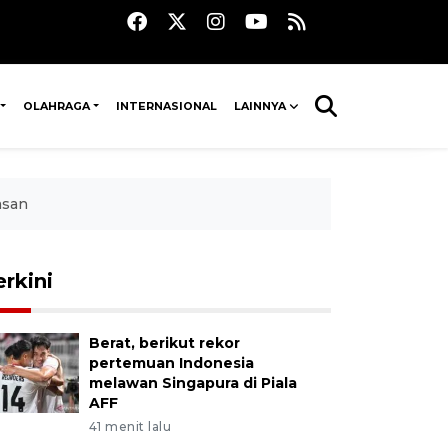
OLAHRAGA
INTERNASIONAL
LAINNYA
asan
erkini
Berat, berikut rekor
pertemuan Indonesia
melawan Singapura di Piala
AFF
41 menit lalu