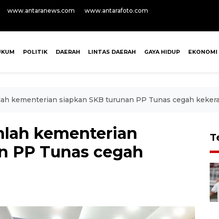
www.antaranews.com
www.antarafoto.com
UKUM
POLITIK
DAERAH
LINTAS DAERAH
GAYA HIDUP
EKONOMI
lah kementerian siapkan SKB turunan PP Tunas cegah keker
mlah kementerian
T
n PP Tunas cegah