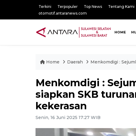
Terkini
Terpopuler
Top News
Tentang Kami
otomotif.antaranews.com
HOME
H
Home
Daerah
Menkomdigi : Sejum
Menkomdigi : Seju
siapkan SKB turuna
kekerasan
Senin, 16 Juni 2025 17:27 WIB