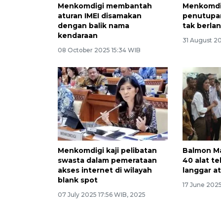
Menkomdigi membantah
Menkomdi
aturan IMEI disamakan
penutupan
dengan balik nama
tak berla
kendaraan
31 August 2
08 October 2025 15:34 WIB
Menkomdigi kaji pelibatan
Balmon M
swasta dalam pemerataan
40 alat t
akses internet di wilayah
langgar a
blank spot
17 June 2025
07 July 2025 17:56 WIB, 2025