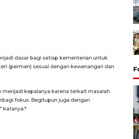
enjadi dasar bagi setiap kementerian untuk
eri (permen) sesuai dengan kewenangan dan
F
 menjadi kepalanya karena terkait masalah
berbagi fokus. Begitupun juga dengan
 katanya.*
FOTO - Kirab memperingati
HUT ke-80 Raja Keraton