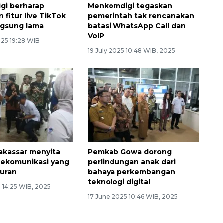
gi berharap
Menkomdigi tegaskan
 fitur live TikTok
pemerintah tak rencanakan
ngsung lama
batasi WhatsApp Call dan
VoIP
025 19:28 WIB
19 July 2025 10:48 WIB, 2025
akassar menyita
Pemkab Gowa dorong
elekomunikasi yang
perlindungan anak dari
turan
bahaya perkembangan
teknologi digital
 14:25 WIB, 2025
17 June 2025 10:46 WIB, 2025