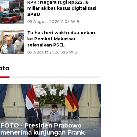
KPK : Negara rugi Rp322,18
miliar akibat kasus digitalisasi
SPBU
05 August 2026 11:03 WIB
Zulhas beri waktu dua pekan
ke Pemkot Makassar
selesaikan PSEL
05 August 2026 6:13 WIB
oto
FOTO - Presiden Prabowo
menerima kunjungan Frank-
FOTO - H