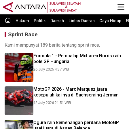
Hukum
Politik
Daerah
Lintas Daerah
Gaya Hidup
E
Sprint Race
Kami mempunyai 189 berita tentang sprint race.
Formula 1 - Pembalap McLaren Norris raih
pole GP Hungaria
26 July 2026 4:37 WIB
MotoGP 2026 - Marc Marquez juara
kesepuluh kalinya di Sachsenring Jerman
12 July 2026 21:51 WIB
Ogura raih kemenangan perdana MotoGP
usai juara di Assen Belanda