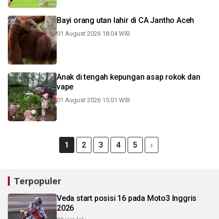
Bayi orang utan lahir di CA Jantho Aceh
01 August 2026 18:04 WIB
Anak di tengah kepungan asap rokok dan
vape
01 August 2026 15:01 WIB
1
2
3
4
5
Terpopuler
Veda start posisi 16 pada Moto3 Inggris
2026