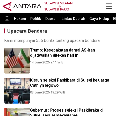
Hukum
Politik
Daerah
Lintas Daerah
Gaya Hidup
E
Upacara Bendera
Kami mempunyai 556 berita tentang upacara bendera.
Trump: Kesepakatan damai AS-Iran
dijadwalkan diteken hari ini
14 June 2026 9:11 WIB
Kisruh seleksi Paskibara di Sulsel keluarga
Cathlyn legowo
03 June 2026 19:29 WIB
Gubernur : Proses seleksi Paskibraka di
Sulsel sesuai mekanisme