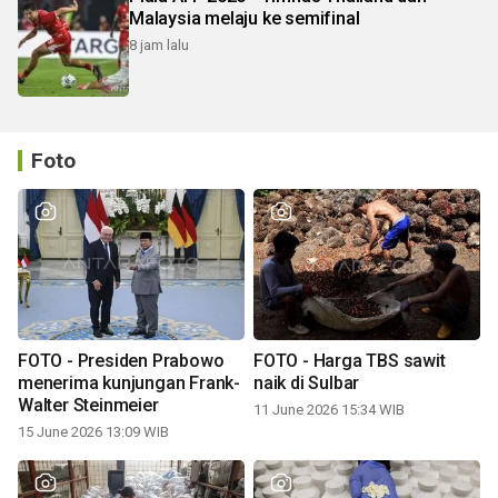
Malaysia melaju ke semifinal
8 jam lalu
Foto
FOTO - Presiden Prabowo
FOTO - Harga TBS sawit
menerima kunjungan Frank-
naik di Sulbar
Walter Steinmeier
11 June 2026 15:34 WIB
15 June 2026 13:09 WIB