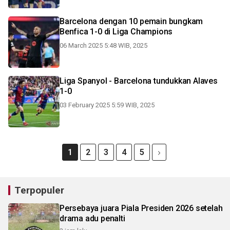
Barcelona dengan 10 pemain bungkam
Benfica 1-0 di Liga Champions
06 March 2025 5:48 WIB, 2025
Liga Spanyol - Barcelona tundukkan Alaves
1-0
03 February 2025 5:59 WIB, 2025
1
2
3
4
5
Terpopuler
Persebaya juara Piala Presiden 2026 setelah
drama adu penalti