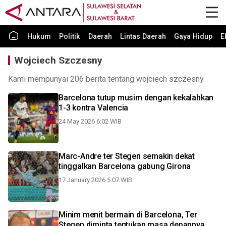
Hukum
Politik
Daerah
Lintas Daerah
Gaya Hidup
E
Wojciech Szczesny
Kami mempunyai 206 berita tentang wojciech szczesny.
Barcelona tutup musim dengan kekalahkan
1-3 kontra Valencia
24 May 2026 6:02 WIB
Marc-Andre ter Stegen semakin dekat
tinggalkan Barcelona gabung Girona
17 January 2026 5:07 WIB
Minim menit bermain di Barcelona, Ter
Stegen diminta tentukan masa depannya