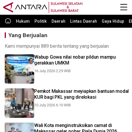
Hukum
Politik
Daerah
Lintas Daerah
Gaya Hidup
E
Yang Berjualan
Kami mempunyai 889 berita tentang yang berjualan.
Wabup Gowa nilai nobar pildun mampu
gerakkan UMKM
16 July 2026 2:29 WIB
Pemkot Makassar meyiapkan bantuan modal
KUR bagi PKL yang direlokasi
10 July 2026 6:10 WIB
Wali Kota menginstruksikan camat di
Makassar gelar nobar Piala Dunia 2026