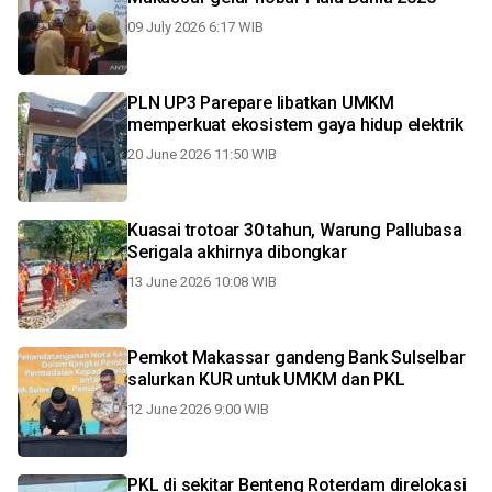
09 July 2026 6:17 WIB
PLN UP3 Parepare libatkan UMKM
memperkuat ekosistem gaya hidup elektrik
20 June 2026 11:50 WIB
Kuasai trotoar 30 tahun, Warung Pallubasa
Serigala akhirnya dibongkar
13 June 2026 10:08 WIB
Pemkot Makassar gandeng Bank Sulselbar
salurkan KUR untuk UMKM dan PKL
12 June 2026 9:00 WIB
PKL di sekitar Benteng Roterdam direlokasi