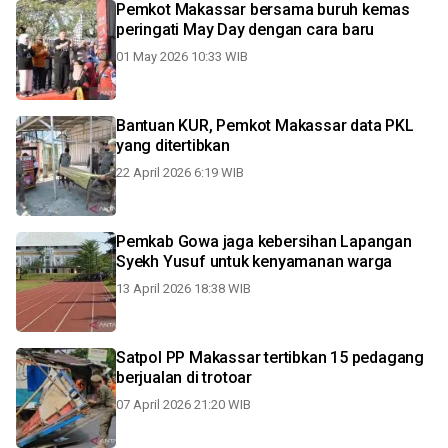
Pemkot Makassar bersama buruh kemas
peringati May Day dengan cara baru
01 May 2026 10:33 WIB
Bantuan KUR, Pemkot Makassar data PKL
yang ditertibkan
22 April 2026 6:19 WIB
Pemkab Gowa jaga kebersihan Lapangan
Syekh Yusuf untuk kenyamanan warga
13 April 2026 18:38 WIB
Satpol PP Makassar tertibkan 15 pedagang
berjualan di trotoar
07 April 2026 21:20 WIB