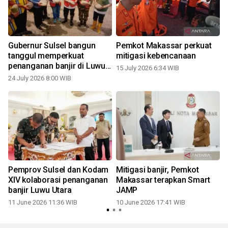
l
Gubernur Sulsel bangun
Pemkot Makassar perkuat
r
tanggul memperkuat
mitigasi kebencanaan
penanganan banjir di Luwu
15 July 2026 6:34 WIB
Utara
24 July 2026 8:00 WIB
Pemprov Sulsel dan Kodam
Mitigasi banjir, Pemkot
XIV kolaborasi penanganan
Makassar terapkan Smart
banjir Luwu Utara
JAMP
11 June 2026 11:36 WIB
10 June 2026 17:41 WIB