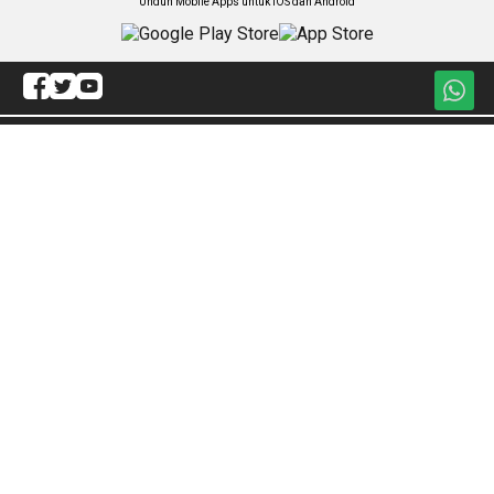
Unduh Mobile Apps untuk iOS dan Android
Jelajahi ANTARA News Makassar
Hukum
Olahraga
Politik
Internasional
Daerah
Sejagat
Lintas Daerah
Artikel
Gaya Hidup
Redaksi
Ekonomi
ANTARA Foto
Nasional
BrandA
Nusantara
RSS
Foto
Video