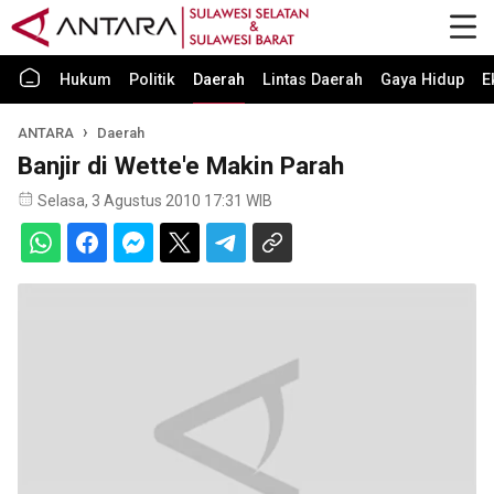
Hukum
Politik
Daerah
Lintas Daerah
Gaya Hidup
E
ANTARA
Daerah
Banjir di Wette'e Makin Parah
Selasa, 3 Agustus 2010 17:31 WIB