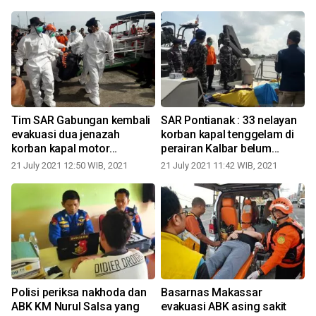
Tim SAR Gabungan kembali
SAR Pontianak : 33 nelayan
evakuasi dua jenazah
korban kapal tenggelam di
korban kapal motor
perairan Kalbar belum
tenggelam
ditemukan
21 July 2021 12:50 WIB, 2021
21 July 2021 11:42 WIB, 2021
2
r
Polisi periksa nakhoda dan
Basarnas Makassar
ABK KM Nurul Salsa yang
evakuasi ABK asing sakit