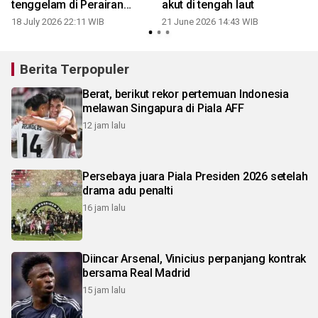
tenggelam di Perairan
akut di tengah laut
1
Selayar
18 July 2026 22:11 WIB
21 June 2026 14:43 WIB
Berita Terpopuler
Berat, berikut rekor pertemuan Indonesia
melawan Singapura di Piala AFF
12 jam lalu
Persebaya juara Piala Presiden 2026 setelah
drama adu penalti
16 jam lalu
Diincar Arsenal, Vinicius perpanjang kontrak
bersama Real Madrid
15 jam lalu