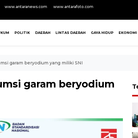
www.antaranews.com
www.antarafoto.com
UKUM
POLITIK
DAERAH
LINTAS DAERAH
GAYA HIDUP
EKONOMI
msi garam beryodium yang miliki SNI
sumsi garam beryodium
T