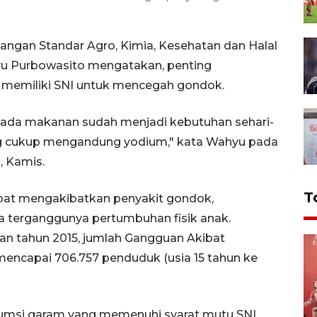
ngan Standar Agro, Kimia, Kesehatan dan Halal
yu Purbowasito mengatakan, penting
emiliki SNI untuk mencegah gondok.
 pada makanan sudah menjadi kebutuhan sehari-
ng cukup mengandung yodium," kata Wahyu pada
, Kamis.
T
pat mengakibatkan penyakit gondok,
 terganggunya pertumbuhan fisik anak.
n tahun 2015, jumlah Gangguan Akibat
mencapai 706.757 penduduk (usia 15 tahun ke
nsumsi garam yang memenuhi syarat mutu SNI