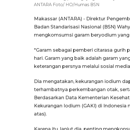
ANTARA Foto/ HO/Humas BSN
Makassar (ANTARA) - Direktur Pengemba
Badan Standarisasi Nasional (BSN) Wah
mengkomsumsi garam beryodium yang m
"Garam sebagai pemberi citarasa gurih
hari. Garam yang baik adalah garam ya
keterangan persnya melalui sosial media
Dia mengatakan, kekurangan iodium da
terhambatnya perkembangan otak, serta
Berdasarkan Data Kementerian Kesehata
Kekurangan Iodium (GAKI) di Indonesia 
atas).
Karena itu, lanjut dia, penting mengko