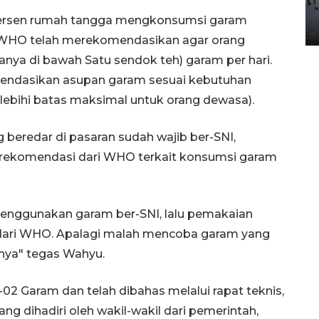
Yogyakarta
ersen rumah tangga mengkonsumsi garam
02 April 2026 12:51 WIB
 WHO telah merekomendasikan agar orang
nya di bawah Satu sendok teh) garam per hari.
ndasikan asupan garam sesuai kebutuhan
ebihi batas maksimal untuk orang dewasa).
eredar di pasaran sudah wajib ber-SNI,
rekomendasi dari WHO terkait konsumsi garam
enggunakan garam ber-SNI, lalu pemakaian
dari WHO. Apalagi malah mencoba garam yang
snya" tegas Wahyu.
1-02 Garam dan telah dibahas melalui rapat teknis,
g dihadiri oleh wakil-wakil dari pemerintah,