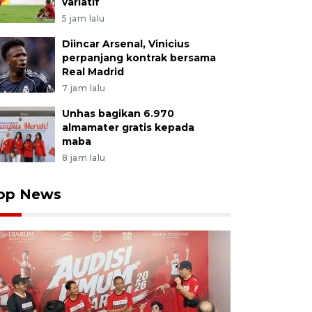
variatif
5 jam lalu
Diincar Arsenal, Vinicius
perpanjang kontrak bersama
Real Madrid
7 jam lalu
Unhas bagikan 6.970
almamater gratis kepada
maba
8 jam lalu
op News