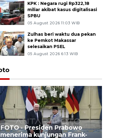
KPK : Negara rugi Rp322,18
miliar akibat kasus digitalisasi
SPBU
05 August 2026 11:03 WIB
Zulhas beri waktu dua pekan
ke Pemkot Makassar
selesaikan PSEL
05 August 2026 6:13 WIB
oto
FOTO - Presiden Prabowo
menerima kunjungan Frank-
FOTO - H