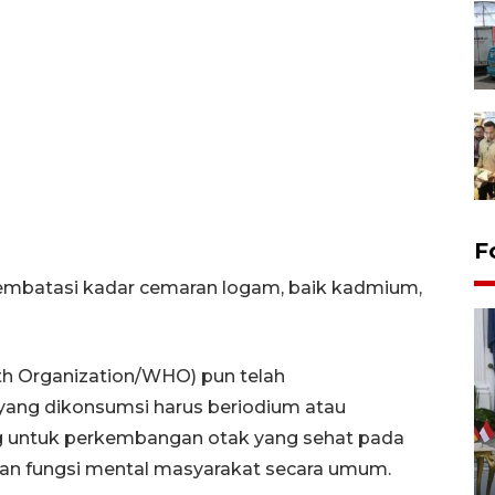
F
embatasi kadar cemaran logam, baik kadmium,
th Organization/WHO) pun telah
ang dikonsumsi harus beriodium atau
ng untuk perkembangan otak yang sehat pada
FOTO - Kirab memperingati
kan fungsi mental masyarakat secara umum.
HUT ke-80 Raja Keraton