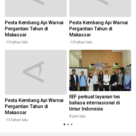
Pesta Kembang Api Warnai
Pesta Kembang Api Warnai
t
Pergantian Tahun di
Pergantian Tahun di
Makassar
Makassar
1
-15 tahun lalu
-15 tahun lalu
IIEF perkuat layanan tes
Pesta Kembang Api Warnai
bahasa internasional di
Pergantian Tahun di
timur Indonesia
Makassar
8 jam lalu
-15 tahun lalu