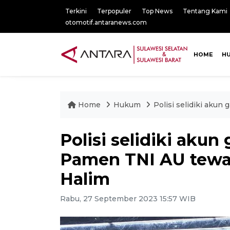
Terkini
Terpopuler
Top News
Tentang Kami
otomotif.antaranews.com
HOME
H
Home
Hukum
Polisi selidiki aku
Polisi selidiki aku
Pamen TNI AU tewas
Halim
Rabu, 27 September 2023 15:57 WIB