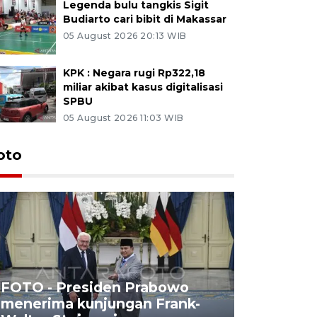
Legenda bulu tangkis Sigit
Budiarto cari bibit di Makassar
05 August 2026 20:13 WIB
KPK : Negara rugi Rp322,18
miliar akibat kasus digitalisasi
SPBU
05 August 2026 11:03 WIB
oto
FOTO - Presiden Prabowo
menerima kunjungan Frank-
FOTO - H