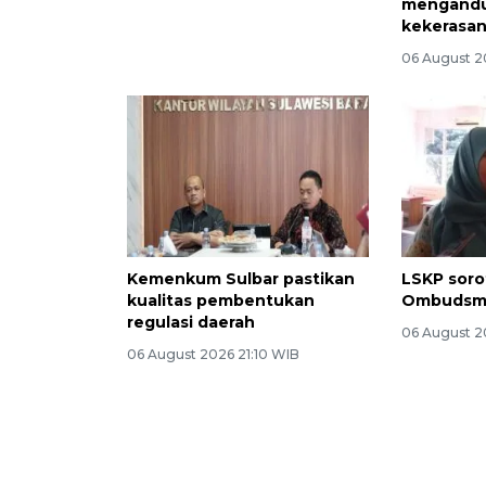
mengandu
kekerasa
06 August 2
Kemenkum Sulbar pastikan
LSKP sor
kualitas pembentukan
Ombudsma
regulasi daerah
06 August 2
06 August 2026 21:10 WIB