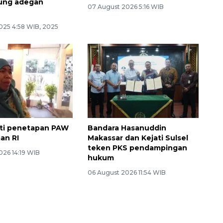
ng adegan
07 August 2026 5:16 WIB
n
025 4:58 WIB, 2025
oti penetapan PAW
Bandara Hasanuddin
n RI
Makassar dan Kejati Sulsel
teken PKS pendampingan
026 14:19 WIB
hukum
06 August 2026 11:54 WIB