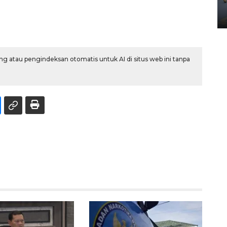
Yogyakarta
02 April 2026 12:51 WIB
g atau pengindeksan otomatis untuk AI di situs web ini tanpa