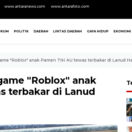
www.antaranews.com
www.antarafoto.com
UKUM
POLITIK
DAERAH
LINTAS DAERAH
GAYA HIDUP
EKONOMI
n game "Roblox" anak Pamen TNI AU tewas terbakar di Lanud H
n game "Roblox" anak
T
 terbakar di Lanud