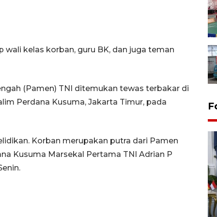
p wali kelas korban, guru BK, dan juga teman
ngah (Pamen) TNI ditemukan tewas terbakar di
alim Perdana Kusuma, Jakarta Timur, pada
F
elidikan. Korban merupakan putra dari Pamen
ana Kusuma Marsekal Pertama TNI Adrian P
Senin.
FOTO - Kirab memperingati
HUT ke-80 Raja Keraton