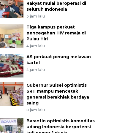
Rakyat mulai beroperasi di
seluruh Indonesia
3 jam lalu
Tiga kampus perkuat
pencegahan HIV remaja di
Pulau Hiri
4 jam lalu
AS perkuat perang melawan
kartel
4 jam lalu
Gubernur Sulsel optimistis
SRT mampu mencetak
generasi berakhlak berdaya
saing
8 jam lalu
Barantin optimistis komoditas
udang Indonesia berpotensi
jadi nomor 1 dunia