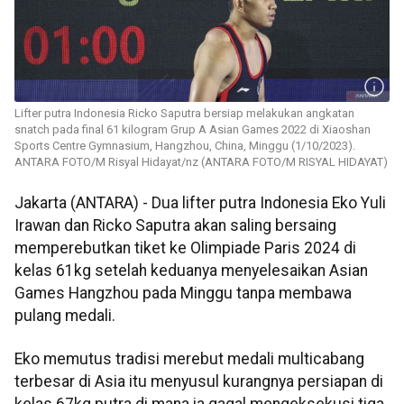
Lifter putra Indonesia Ricko Saputra bersiap melakukan angkatan
snatch pada final 61 kilogram Grup A Asian Games 2022 di Xiaoshan
Sports Centre Gymnasium, Hangzhou, China, Minggu (1/10/2023).
ANTARA FOTO/M Risyal Hidayat/nz (ANTARA FOTO/M RISYAL HIDAYAT)
Jakarta (ANTARA) - Dua lifter putra Indonesia Eko Yuli
Irawan dan Ricko Saputra akan saling bersaing
memperebutkan tiket ke Olimpiade Paris 2024 di
kelas 61kg setelah keduanya menyelesaikan Asian
Games Hangzhou pada Minggu tanpa membawa
pulang medali.
Eko memutus tradisi merebut medali multicabang
terbesar di Asia itu menyusul kurangnya persiapan di
kelas 67kg putra di mana ia gagal mengeksekusi tiga