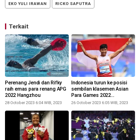
EKO YULI IRAWAN
RICKO SAPUTRA
Terkait
Perenang Jendi dan Rifky
Indonesia turun ke posisi
raih emas para renang APG
sembilan klasemen Asian
2022 Hangzhou
Para Games 2022
Hangzhou
28 October 2023 6:04 WIB, 2023
26 October 2023 6:05 WIB, 2023