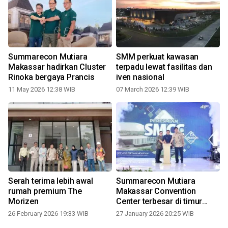
Summarecon Mutiara
SMM perkuat kawasan
Makassar hadirkan Cluster
terpadu lewat fasilitas dan
Rinoka bergaya Prancis
iven nasional
11 May 2026 12:38 WIB
07 March 2026 12:39 WIB
Serah terima lebih awal
Summarecon Mutiara
rumah premium The
Makassar Convention
e
Morizen
Center terbesar di timur
Indonesia
26 February 2026 19:33 WIB
27 January 2026 20:25 WIB