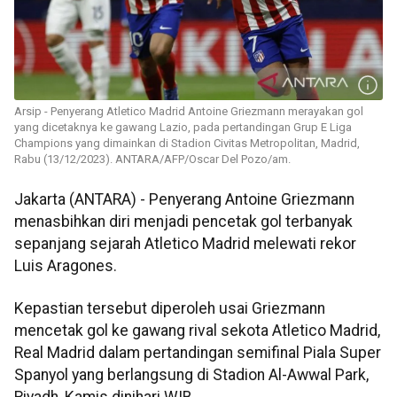
Arsip - Penyerang Atletico Madrid Antoine Griezmann merayakan gol
yang dicetaknya ke gawang Lazio, pada pertandingan Grup E Liga
Champions yang dimainkan di Stadion Civitas Metropolitan, Madrid,
Rabu (13/12/2023). ANTARA/AFP/Oscar Del Pozo/am.
Jakarta (ANTARA) - Penyerang Antoine Griezmann
menasbihkan diri menjadi pencetak gol terbanyak
sepanjang sejarah Atletico Madrid melewati rekor
Luis Aragones.
Kepastian tersebut diperoleh usai Griezmann
mencetak gol ke gawang rival sekota Atletico Madrid,
Real Madrid dalam pertandingan semifinal Piala Super
Spanyol yang berlangsung di Stadion Al-Awwal Park,
Riyadh, Kamis dinihari WIB.