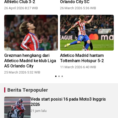
Athletic Club 3-2
Orlando City SC
26 April 2026 8:27 WIB
26 March 2026 5:36 WIB
Grezman hengkang dari
Atletico Madrid hantam
Atletico Madrid ke klub Liga
Tottenham Hotspur 5-2
AS Orlando City
11 March 2026 6:40 WIB
25 March 2026 5:32 WIB
3
Berita Terpopuler
Veda start posisi 16 pada Moto3 Inggris
2026
21 jam lalu