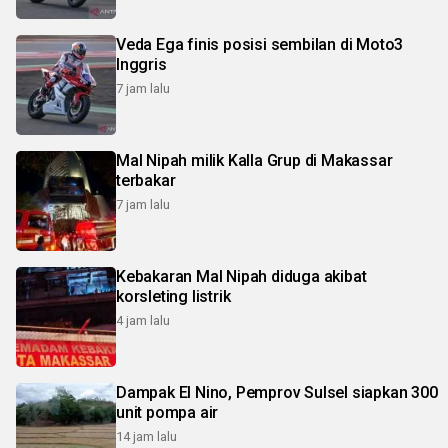
Veda Ega finis posisi sembilan di Moto3
Inggris
7 jam lalu
Mal Nipah milik Kalla Grup di Makassar
terbakar
7 jam lalu
Kebakaran Mal Nipah diduga akibat
korsleting listrik
4 jam lalu
Dampak El Nino, Pemprov Sulsel siapkan 300
unit pompa air
14 jam lalu