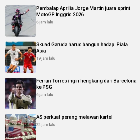
Pembalap Aprilia Jorge Martin juara sprint
MotoGP Inggris 2026
6 jam lalu
Skuad Garuda harus bangun hadapi Piala
Asia
19 jam lalu
Ferran Torres ingin hengkang dari Barcelona
ke PSG
6 jam lalu
AS perkuat perang melawan kartel
22 jam lalu