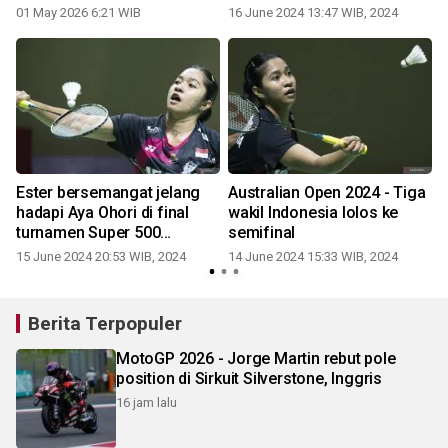
runner-up
01 May 2026 6:21 WIB
16 June 2024 13:47 WIB, 2024
Ester bersemangat jelang
Australian Open 2024 - Tiga
hadapi Aya Ohori di final
wakil Indonesia lolos ke
l
turnamen Super 500
semifinal
pertama di Australia
15 June 2024 20:53 WIB, 2024
14 June 2024 15:33 WIB, 2024
Berita Terpopuler
MotoGP 2026 - Jorge Martin rebut pole
position di Sirkuit Silverstone, Inggris
16 jam lalu