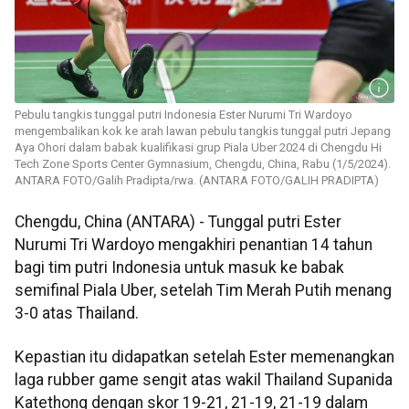
Pebulu tangkis tunggal putri Indonesia Ester Nurumi Tri Wardoyo
mengembalikan kok ke arah lawan pebulu tangkis tunggal putri Jepang
Aya Ohori dalam babak kualifikasi grup Piala Uber 2024 di Chengdu Hi
Tech Zone Sports Center Gymnasium, Chengdu, China, Rabu (1/5/2024).
ANTARA FOTO/Galih Pradipta/rwa. (ANTARA FOTO/GALIH PRADIPTA)
Chengdu, China (ANTARA) - Tunggal putri Ester
Nurumi Tri Wardoyo mengakhiri penantian 14 tahun
bagi tim putri Indonesia untuk masuk ke babak
semifinal Piala Uber, setelah Tim Merah Putih menang
3-0 atas Thailand.
Kepastian itu didapatkan setelah Ester memenangkan
laga rubber game sengit atas wakil Thailand Supanida
Katethong dengan skor 19-21, 21-19, 21-19 dalam