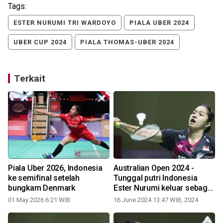
Tags:
ESTER NURUMI TRI WARDOYO
PIALA UBER 2024
UBER CUP 2024
PIALA THOMAS-UBER 2024
Terkait
Piala Uber 2026, Indonesia
Australian Open 2024 -
ke semifinal setelah
Tunggal putri Indonesia
bungkam Denmark
Ester Nurumi keluar sebagai
runner-up
01 May 2026 6:21 WIB
16 June 2024 13:47 WIB, 2024