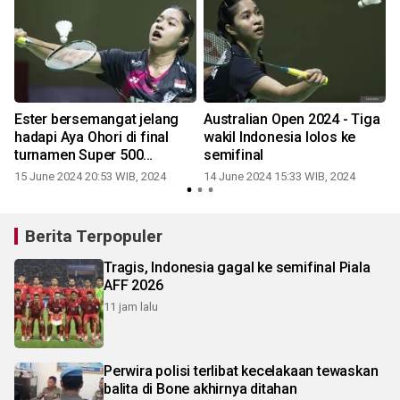
Ester bersemangat jelang
Australian Open 2024 - Tiga
hadapi Aya Ohori di final
wakil Indonesia lolos ke
l
turnamen Super 500
semifinal
pertama di Australia
15 June 2024 20:53 WIB, 2024
14 June 2024 15:33 WIB, 2024
Berita Terpopuler
Tragis, Indonesia gagal ke semifinal Piala
AFF 2026
11 jam lalu
Perwira polisi terlibat kecelakaan tewaskan
balita di Bone akhirnya ditahan