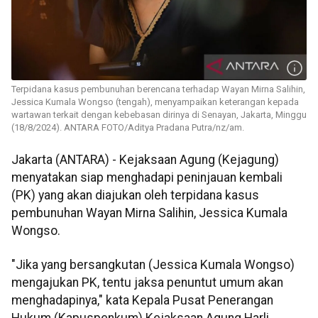
Terpidana kasus pembunuhan berencana terhadap Wayan Mirna Salihin,
Jessica Kumala Wongso (tengah), menyampaikan keterangan kepada
wartawan terkait dengan kebebasan dirinya di Senayan, Jakarta, Minggu
(18/8/2024). ANTARA FOTO/Aditya Pradana Putra/nz/am.
Jakarta (ANTARA) - Kejaksaan Agung (Kejagung)
menyatakan siap menghadapi peninjauan kembali
(PK) yang akan diajukan oleh terpidana kasus
pembunuhan Wayan Mirna Salihin, Jessica Kumala
Wongso.
"Jika yang bersangkutan (Jessica Kumala Wongso)
mengajukan PK, tentu jaksa penuntut umum akan
menghadapinya," kata Kepala Pusat Penerangan
Hukum (Kapuspenkum) Kejaksaan Agung Harli