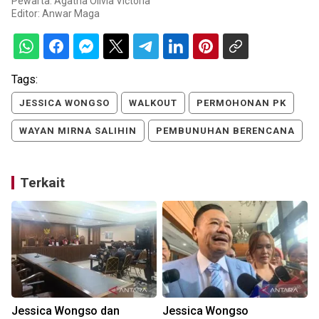
Pewarta: Agatha Olivia Victoria
Editor:
Anwar Maga
Tags:
JESSICA WONGSO
WALKOUT
PERMOHONAN PK
WAYAN MIRNA SALIHIN
PEMBUNUHAN BERENCANA
Terkait
Jessica Wongso dan
Jessica Wongso