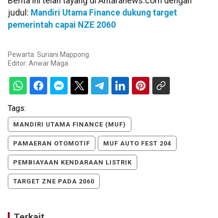
Berita ini telah tayang di Antaranews.com dengan
judul:
Mandiri Utama Finance dukung target
pemerintah capai NZE 2060
Pewarta: Suriani Mappong
Editor:
Anwar Maga
Tags:
MANDIRI UTAMA FINANCE (MUF)
PAMAERAN OTOMOTIF
MUF AUTO FEST 204
PEMBIAYAAN KENDARAAN LISTRIK
TARGET ZNE PADA 2060
Terkait