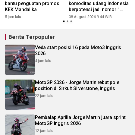
bantu penguatan promosi
komoditas udang Indonesia
KEK Mandalika
berpotensi jadi nomor 1
dunia
5 jam lalu
08 August 2026 9:44 WIB
Berita Terpopuler
Veda start posisi 16 pada Moto3 Inggris
2026
4 jam lalu
MotoGP 2026 - Jorge Martin rebut pole
position di Sirkuit Silverstone, Inggris
22 jam lalu
Pembalap Aprilia Jorge Martin juara sprint
MotoGP Inggris 2026
12 jam lalu