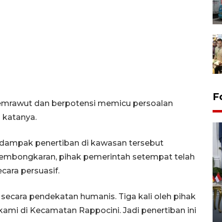
F
semrawut dan berpotensi memicu persoalan
 katanya.
dampak penertiban di kawasan tersebut
 pembongkaran, pihak pemerintah setempat telah
cara persuasif.
FOTO - Kirab memperingati
secara pendekatan humanis. Tiga kali oleh pihak
HUT ke-80 Raja Keraton
kami di Kecamatan Rappocini. Jadi penertiban ini
Yogyakarta