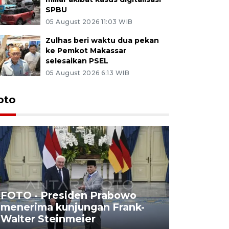
SPBU
05 August 2026 11:03 WIB
Zulhas beri waktu dua pekan
ke Pemkot Makassar
selesaikan PSEL
05 August 2026 6:13 WIB
oto
FOTO - Presiden Prabowo
menerima kunjungan Frank-
FOTO - H
Walter Steinmeier
di Sulbar