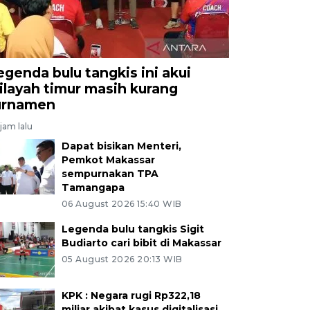
egenda bulu tangkis ini akui
ilayah timur masih kurang
urnamen
jam lalu
Dapat bisikan Menteri,
Pemkot Makassar
sempurnakan TPA
Tamangapa
06 August 2026 15:40 WIB
Legenda bulu tangkis Sigit
Budiarto cari bibit di Makassar
05 August 2026 20:13 WIB
KPK : Negara rugi Rp322,18
miliar akibat kasus digitalisasi