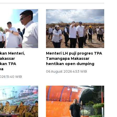
ikan Menteri,
Menteri LH puji progres TPA
akassar
Tamangapa Makassar
kan TPA
hentikan open dumping
pa
06 August 2026 4:53 WIB
026 15:40 WIB