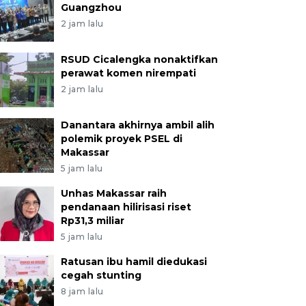
Guangzhou
2 jam lalu
RSUD Cicalengka nonaktifkan
perawat komen nirempati
2 jam lalu
Danantara akhirnya ambil alih
polemik proyek PSEL di
Makassar
5 jam lalu
Unhas Makassar raih
pendanaan hilirisasi riset
Rp31,3 miliar
5 jam lalu
Ratusan ibu hamil diedukasi
cegah stunting
8 jam lalu