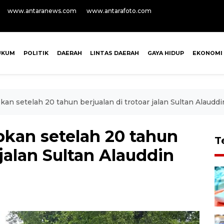
www.antaranews.com
www.antarafoto.com
UKUM
POLITIK
DAERAH
LINTAS DAERAH
GAYA HIDUP
EKONOMI
bkan setelah 20 tahun berjualan di trotoar jalan Sultan Alaudd
ibkan setelah 20 tahun
T
 jalan Sultan Alauddin