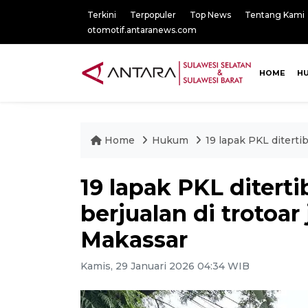
Terkini
Terpopuler
Top News
Tentang Kami
otomotif.antaranews.com
HOME
H
Home
Hukum
19 lapak PKL diterti
19 lapak PKL ditert
berjualan di trotoar
Makassar
Kamis, 29 Januari 2026 04:34 WIB