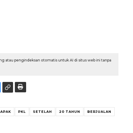
g atau pengindeksan otomatis untuk AI di situs web ini tanpa
LAPAK
PKL
SETELAH
20 TAHUN
BERJUALAN