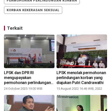
PERMOHONAN PERLINDUNGAN KORBAN
KORBAN KEKERASAN SEKSUAL
Terkait
LPSK dan DPR RI
LPSK menolak permohonan
mengupayakan
perlindungan korban yang
permohonan perlindungan
diajukan Putri Candrawathi
2
meningkat di Sulsel
24 October 2025 19:00 WIB
15 August 2022 16:46 WIB, 2022