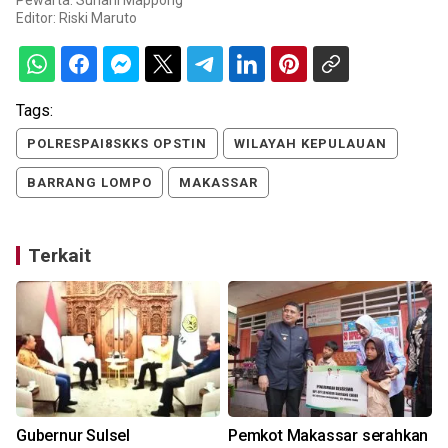
Pewarta: Suriani Mappong
Editor:
Riski Maruto
Tags:
POLRESPAI8SKKS OPSTIN
WILAYAH KEPULAUAN
BARRANG LOMPO
MAKASSAR
Terkait
m
Gubernur Sulsel
Pemkot Makassar serahkan