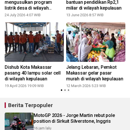
mengusulkan program
bantuan pendidikan Rp2,1
listrik desa di wilayah
miliar di wilayah kepulauan
kepulauan
24 July 2026 4:07 WIB
13 June 2026 8:57 WIB
Dishub Kota Makassar
Jelang Lebaran, Pemkot
pasang 40 lampu solar cell
Makassar gelar pasar
di wilayah kepulauan
murah di wilayah kepulauan
19 April 2026 19:09 WIB
12 March 2026 5:23 WIB
Berita Terpopuler
MotoGP 2026 - Jorge Martin rebut pole
position di Sirkuit Silverstone, Inggris
16 jam lalu