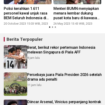
Polisi kerahkan 1.611
Menteri BUMN menyiapkan
personel kawal unjuk rasa
menara kembar dukung
BEM Seluruh Indonesia di
pusat kota baru di kawasan
Kawasan Patung Kuda
Monas J
20 October 2023 15:03 WIB, 2023
26 May 2023 13:43 WIB, 2023
Berita Terpopuler
Berat, berikut rekor pertemuan Indonesia
melawan Singapura di Piala AFF
8 jam lalu
Persebaya juara Piala Presiden 2026 setelah
drama adu penalti
11 jam lalu
Diincar Arsenal, Vinicius perpanjang kontrak