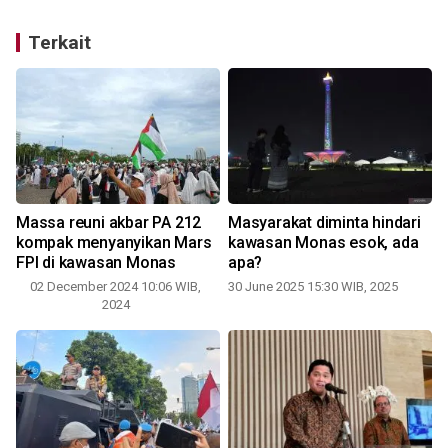
Terkait
Massa reuni akbar PA 212
Masyarakat diminta hindari
kompak menyanyikan Mars
kawasan Monas esok, ada
4
FPI di kawasan Monas
apa?
02 December 2024 10:06 WIB,
30 June 2025 15:30 WIB, 2025
1
2024