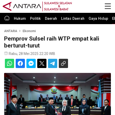
Hukum
Politik
Daerah
Lintas Daerah
Gaya Hidup
E
ANTARA
Ekonomi
Pemprov Sulsel raih WTP empat kali
berturut-turut
Rabu, 28 Mei 2025 22:20 WIB