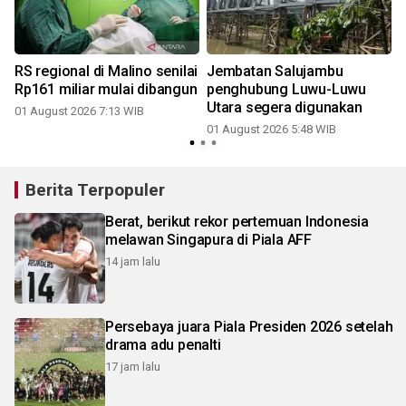
RS regional di Malino senilai
Jembatan Salujambu
Rp161 miliar mulai dibangun
penghubung Luwu-Luwu
Utara segera digunakan
01 August 2026 7:13 WIB
01 August 2026 5:48 WIB
2
Berita Terpopuler
Berat, berikut rekor pertemuan Indonesia
melawan Singapura di Piala AFF
14 jam lalu
Persebaya juara Piala Presiden 2026 setelah
drama adu penalti
17 jam lalu