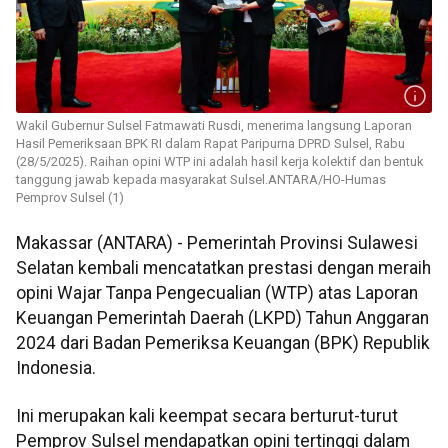
Wakil Gubernur Sulsel Fatmawati Rusdi, menerima langsung Laporan
Hasil Pemeriksaan BPK RI dalam Rapat Paripurna DPRD Sulsel, Rabu
(28/5/2025). Raihan opini WTP ini adalah hasil kerja kolektif dan bentuk
tanggung jawab kepada masyarakat Sulsel.ANTARA/HO-Humas
Pemprov Sulsel (1)
Makassar (ANTARA) - Pemerintah Provinsi Sulawesi
Selatan kembali mencatatkan prestasi dengan meraih
opini Wajar Tanpa Pengecualian (WTP) atas Laporan
Keuangan Pemerintah Daerah (LKPD) Tahun Anggaran
2024 dari Badan Pemeriksa Keuangan (BPK) Republik
Indonesia.
Ini merupakan kali keempat secara berturut-turut
Pemprov Sulsel mendapatkan opini tertinggi dalam