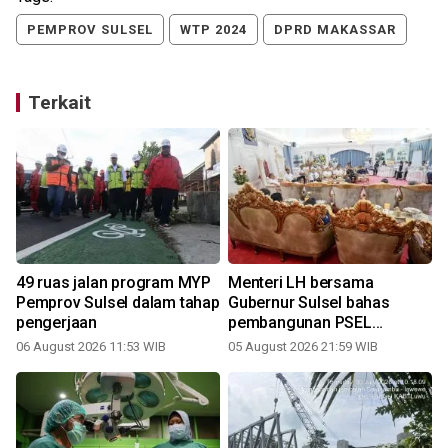
PEMPROV SULSEL
WTP 2024
DPRD MAKASSAR
Terkait
a
49 ruas jalan program MYP
Menteri LH bersama
Pemprov Sulsel dalam tahap
Gubernur Sulsel bahas
pengerjaan
pembangunan PSEL
Mamminasata
06 August 2026 11:53 WIB
05 August 2026 21:59 WIB
3