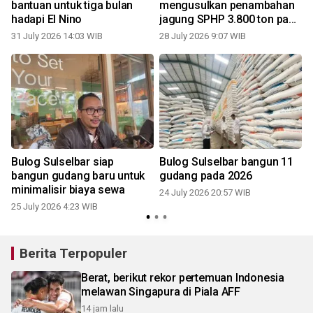
bantuan untuk tiga bulan
mengusulkan penambahan
hadapi El Nino
jagung SPHP 3.800 ton pada
2026
31 July 2026 14:03 WIB
28 July 2026 9:07 WIB
Bulog Sulselbar siap
Bulog Sulselbar bangun 11
bangun gudang baru untuk
gudang pada 2026
minimalisir biaya sewa
24 July 2026 20:57 WIB
1
25 July 2026 4:23 WIB
Berita Terpopuler
Berat, berikut rekor pertemuan Indonesia
melawan Singapura di Piala AFF
14 jam lalu