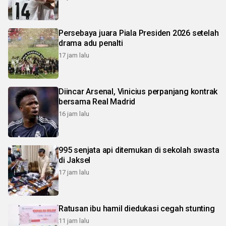
Persebaya juara Piala Presiden 2026 setelah
drama adu penalti
17 jam lalu
Diincar Arsenal, Vinicius perpanjang kontrak
bersama Real Madrid
16 jam lalu
995 senjata api ditemukan di sekolah swasta
di Jaksel
17 jam lalu
Ratusan ibu hamil diedukasi cegah stunting
11 jam lalu