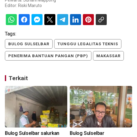
Pewarta: Suriani Mappong
Editor:
Riski Maruto
Tags:
BULOG SULSELBAR
TUNGGU LEGALITAS TEKNIS
PENERIMA BANTUAN PANGAN (PBP)
MAKASSAR
Terkait
Bulog Sulselbar salurkan
Bulog Sulselbar