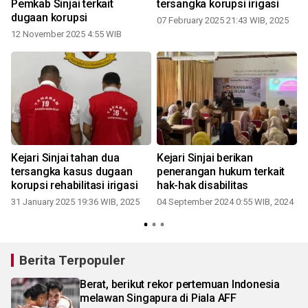
Pemkab Sinjai terkait
tersangka korupsi irigasi
dugaan korupsi
07 February 2025 21:43 WIB, 2025
12 November 2025 4:55 WIB
0
Kejari Sinjai tahan dua
Kejari Sinjai berikan
tersangka kasus dugaan
penerangan hukum terkait
korupsi rehabilitasi irigasi
hak-hak disabilitas
31 January 2025 19:36 WIB, 2025
04 September 2024 0:55 WIB, 2024
Berita Terpopuler
Berat, berikut rekor pertemuan Indonesia
melawan Singapura di Piala AFF