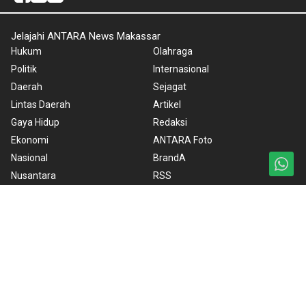
Jelajahi ANTARA News Makassar
Hukum
Olahraga
Politik
Internasional
Daerah
Sejagat
Lintas Daerah
Artikel
Gaya Hidup
Redaksi
Ekonomi
ANTARA Foto
Nasional
BrandA
Nusantara
RSS
Foto
Video
Ketentuan Penggunaan
Kebijakan Cookie
Kebijakan Privasi
Pedoman Media Siber