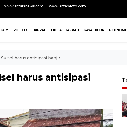
www.antaranews.com
www.antarafoto.com
UKUM
POLITIK
DAERAH
LINTAS DAERAH
GAYA HIDUP
EKONOMI
 Sulsel harus antisipasi banjir
sel harus antisipasi
T