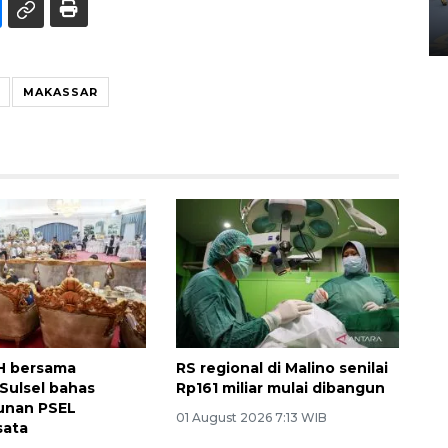
Yogyakarta
02 April 2026 12:51 WIB
MAKASSAR
H bersama
RS regional di Malino senilai
Sulsel bahas
Rp161 miliar mulai dibangun
nan PSEL
01 August 2026 7:13 WIB
ata