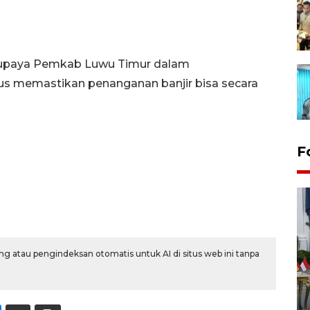
ri upaya Pemkab Luwu Timur dalam
us memastikan penanganan banjir bisa secara
F
g atau pengindeksan otomatis untuk AI di situs web ini tanpa
FOTO - Kirab memperingati
HUT ke-80 Raja Keraton