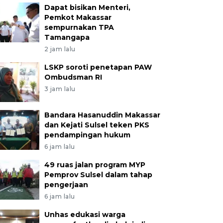
Dapat bisikan Menteri,
Pemkot Makassar
sempurnakan TPA
Tamangapa
2 jam lalu
LSKP soroti penetapan PAW
Ombudsman RI
3 jam lalu
Bandara Hasanuddin Makassar
dan Kejati Sulsel teken PKS
pendampingan hukum
6 jam lalu
49 ruas jalan program MYP
Pemprov Sulsel dalam tahap
pengerjaan
6 jam lalu
Unhas edukasi warga