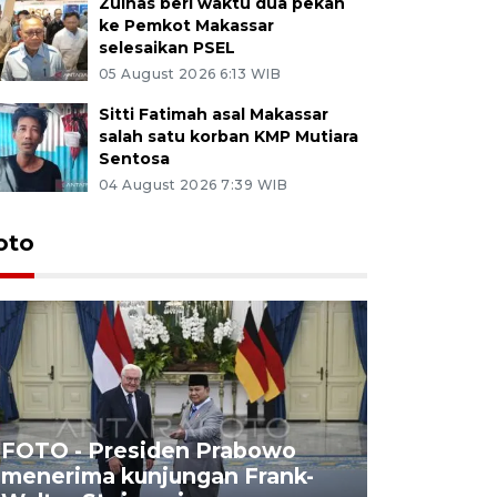
Zulhas beri waktu dua pekan
ke Pemkot Makassar
selesaikan PSEL
05 August 2026 6:13 WIB
Sitti Fatimah asal Makassar
salah satu korban KMP Mutiara
Sentosa
04 August 2026 7:39 WIB
oto
FOTO - Presiden Prabowo
menerima kunjungan Frank-
FOTO - H