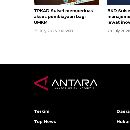
TPKAD Sulsel memperluas
BKD Suls
akses pembiayaan bagi
manajeme
UMKM
lewat ino
29 July 2026 9:10 WIB
28 July 202
>
Terkini
Daera
Top News
Huku