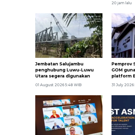
20 jam lalu
Jembatan Salujambu
Pemprov S
penghubung Luwu-Luwu
GOM guna
Utara segera digunakan
platform 
01 August 2026 5:48 WIB
31 July 2026