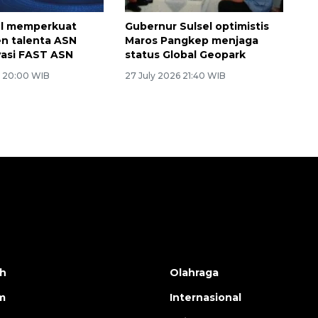
el memperkuat
Gubernur Sulsel optimistis
n talenta ASN
Maros Pangkep menjaga
vasi FAST ASN
status Global Geopark
6 20:00 WIB
27 July 2026 21:40 WIB
h
Olahraga
m
Internasional