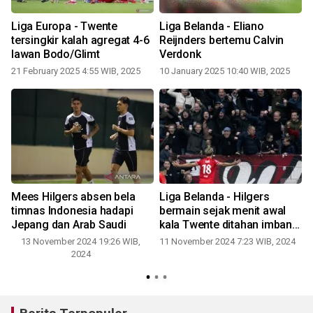
Liga Europa - Twente
Liga Belanda - Eliano
tersingkir kalah agregat 4-6
Reijnders bertemu Calvin
lawan Bodo/Glimt
Verdonk
21 February 2025 4:55 WIB, 2025
10 January 2025 10:40 WIB, 2025
Mees Hilgers absen bela
Liga Belanda - Hilgers
timnas Indonesia hadapi
bermain sejak menit awal
Jepang dan Arab Saudi
kala Twente ditahan imbang
i
Ajax 2-2
13 November 2024 19:26 WIB,
11 November 2024 7:23 WIB, 2024
4
2024