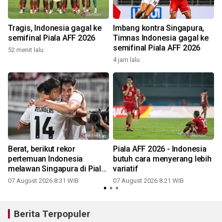
Tragis, Indonesia gagal ke
Imbang kontra Singapura,
semifinal Piala AFF 2026
Timnas Indonesia gagal ke
semifinal Piala AFF 2026
52 menit lalu
4 jam lalu
Berat, berikut rekor
Piala AFF 2026 - Indonesia
pertemuan Indonesia
butuh cara menyerang lebih
melawan Singapura di Piala
variatif
AFF
07 August 2026 8:31 WIB
07 August 2026 8:21 WIB
Berita Terpopuler