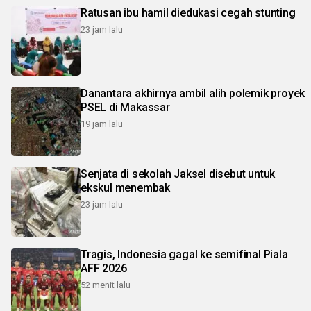
Ratusan ibu hamil diedukasi cegah stunting
23 jam lalu
Danantara akhirnya ambil alih polemik proyek
PSEL di Makassar
19 jam lalu
Senjata di sekolah Jaksel disebut untuk
ekskul menembak
23 jam lalu
Tragis, Indonesia gagal ke semifinal Piala
AFF 2026
52 menit lalu