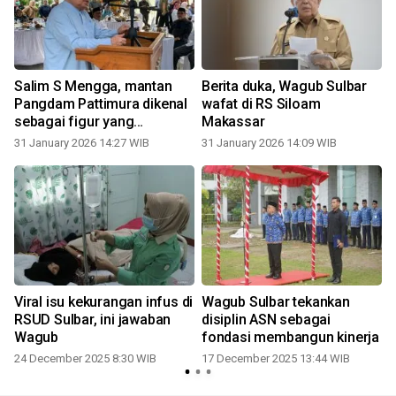
Salim S Mengga, mantan
Berita duka, Wagub Sulbar
Pangdam Pattimura dikenal
wafat di RS Siloam
sebagai figur yang
Makassar
menyejukkan
31 January 2026 14:27 WIB
31 January 2026 14:09 WIB
Viral isu kekurangan infus di
Wagub Sulbar tekankan
RSUD Sulbar, ini jawaban
disiplin ASN sebagai
Wagub
fondasi membangun kinerja
24 December 2025 8:30 WIB
17 December 2025 13:44 WIB