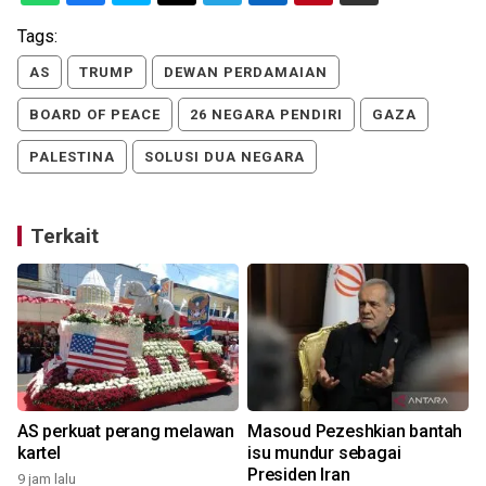
Tags:
AS
TRUMP
DEWAN PERDAMAIAN
BOARD OF PEACE
26 NEGARA PENDIRI
GAZA
PALESTINA
SOLUSI DUA NEGARA
Terkait
AS perkuat perang melawan
Masoud Pezeshkian bantah
kartel
isu mundur sebagai
Presiden Iran
9 jam lalu