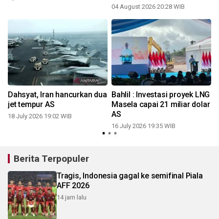
04 August 2026 20:28 WIB
1
Dahsyat, Iran hancurkan dua
Bahlil : Investasi proyek LNG
jet tempur AS
Masela capai 21 miliar dolar
AS
18 July 2026 19:02 WIB
16 July 2026 19:35 WIB
1
Berita Terpopuler
Tragis, Indonesia gagal ke semifinal Piala
AFF 2026
14 jam lalu