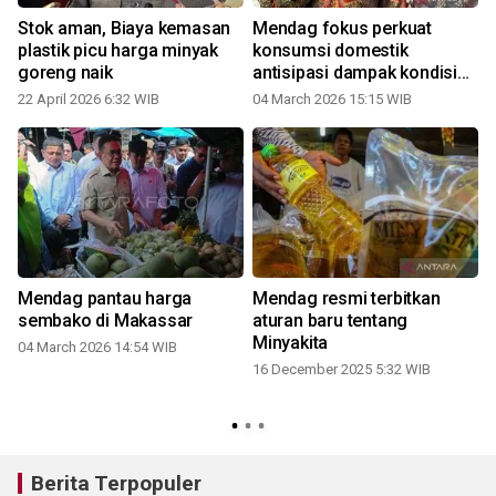
Stok aman, Biaya kemasan
Mendag fokus perkuat
plastik picu harga minyak
konsumsi domestik
goreng naik
antisipasi dampak kondisi
Timur Tengah
22 April 2026 6:32 WIB
04 March 2026 15:15 WIB
Mendag pantau harga
Mendag resmi terbitkan
sembako di Makassar
aturan baru tentang
Minyakita
04 March 2026 14:54 WIB
16 December 2025 5:32 WIB
2
Berita Terpopuler