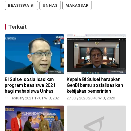
BEASISWA BI
UNHAS
MAKASSAR
Terkait
BI Sulsel sosialisasikan
Kepala BI Sulsel harapkan
program beasiswa 2021
GenBI bantu sosialisasikan
bagi mahasiswa Unhas
kebijakan pemerintah
11 February 2021 17:01 WIB, 2021
27 July 2020 20:40 WIB, 2020
2