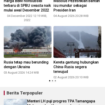
Harga BBM nonsubsidi
Masoud Pezeshkian bantah
terbaru di SPBU swasta naik
isu mundur sebagai
mulai awal Desember 2022
Presiden Iran
04 December 2022 12:19 WIB,
04 August 2026 20:28 WIB
2022
Rusia tetap mau berunding
Kereta gantung hubungkan
dengan Ukraina
China-Rusia segera
terwujud
03 August 2026 14:24 WIB
3
02 August 2026 20:10 WIB
Berita Terpopuler
Menteri LH puji progres TPA Tamangapa