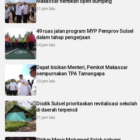
Makassar hentikan open dumping
21 jam lalu
49 ruas jalan program MYP Pemprov Sulsel
dalam tahap pengerjaan
14 jam lalu
Dapat bisikan Menteri, Pemkot Makassar
sempurnakan TPA Tamangapa
10 jam lalu
Disdik Sulsel prioritaskan revitalisasi sekolah
di daerah terpencil
21 jam lalu
Striker Mesir Mohamed Salah gabung