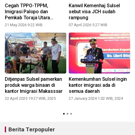
Cegah TPPO-TPPM,
Kanwil Kemenhaj Sulsel
Imigrasi Palopo dan
sebut visa JCH sudah
Pemkab Toraja Utara
rampung
perkuat kolaborasi
21 May 2026 9:22 WIB
07 April 2026 5:27 WIB
Ditjenpas Sulsel pamerkan
Kemenkumhan Sulsel ingin
produk warga binaan di
kantor imigrasi ada di
kantor Imigrasi Makasssar
semua daerah
22 April 2025 19:27 WIB, 2025
27 January 2024 1:02 WIB, 2024
Berita Terpopuler