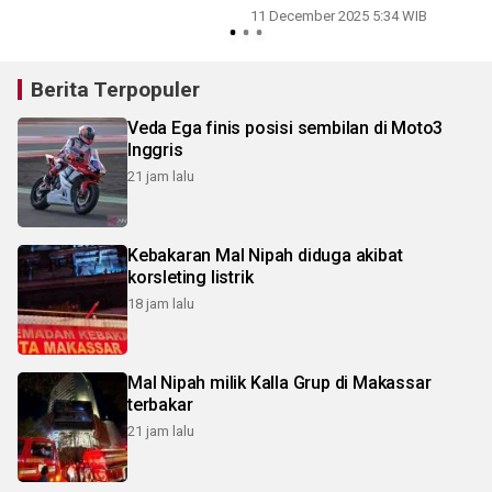
11 December 2025 5:34 WIB
Berita Terpopuler
Veda Ega finis posisi sembilan di Moto3
Inggris
21 jam lalu
Kebakaran Mal Nipah diduga akibat
korsleting listrik
18 jam lalu
Mal Nipah milik Kalla Grup di Makassar
terbakar
21 jam lalu