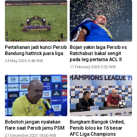
Pertahanan jadi kunci Persib
Bojan yakin laga Persib vs
Bandung hattrick juara liga
Ratchaburi bakal sengit
pada leg pertama ACL II
24 May 2026 5:48 WIB
4
11 February 2026 5:02 WIB
Bobotoh jangan nyalakan
Bungkam Bangok United,
flare saat Persib jamu PSM
Persib lolos ke 16 besar
AFC Liga Champions
27 December 2025 18:00 WIB