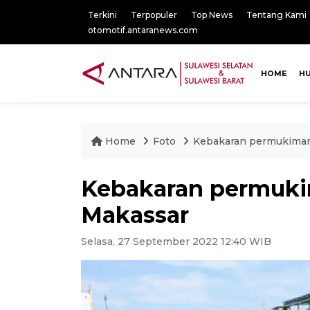
Terkini
Terpopuler
Top News
Tentang Kami
otomotif.antaranews.com
HOME
H
Home
Foto
Kebakaran permukiman
Kebakaran permuki
Makassar
Selasa, 27 September 2022 12:40 WIB