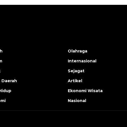
h
Olahraga
m
Internasional
k
Sejagat
s Daerah
Artikel
Hidup
Ekonomi Wisata
omi
Nasional