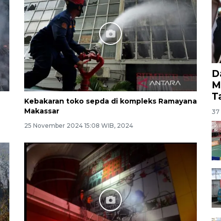
D
M
T
Kebakaran toko sepda di kompleks Ramayana
Makassar
37 
25 November 2024 15:08 WIB, 2024