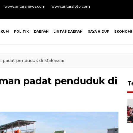
www.antaranews.com
www.antarafoto.com
UKUM
POLITIK
DAERAH
LINTAS DAERAH
GAYA HIDUP
EKONOMI
 padat penduduk di Makassar
man padat penduduk di
T