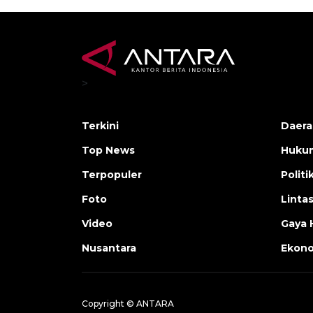
>
Terkini
Daera
Top News
Huku
Terpopuler
Politi
Foto
Linta
Video
Gaya 
Nusantara
Ekon
Copyright © ANTARA