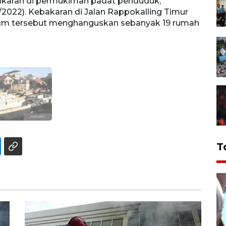
akaran di permukiman padat penduduk,
9/2022). Kebakaran di Jalan Rappokalling Timur
alam tersebut menghanguskan sebanyak 19 rumah
T