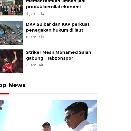
memanfaatkan limbah jadi
produk bernilai ekonomi
4 jam lalu
DKP Sulbar dan KKP perkuat
penegakan hukum di laut
8 jam lalu
Striker Mesir Mohamed Salah
gabung Trabzonspor
11 jam lalu
op News