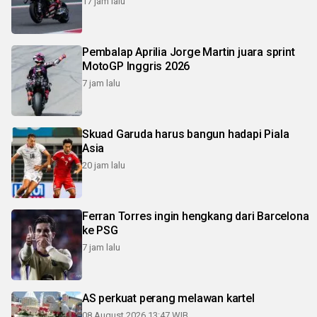
17 jam lalu
Pembalap Aprilia Jorge Martin juara sprint
MotoGP Inggris 2026
7 jam lalu
Skuad Garuda harus bangun hadapi Piala
Asia
20 jam lalu
Ferran Torres ingin hengkang dari Barcelona
ke PSG
7 jam lalu
AS perkuat perang melawan kartel
08 August 2026 13:47 WIB