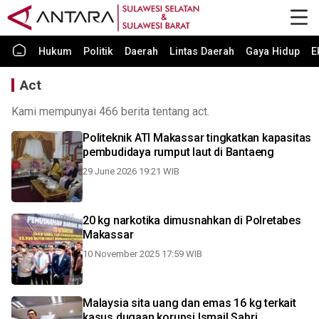
Hukum
Politik
Daerah
Lintas Daerah
Gaya Hidup
E
Act
Kami mempunyai 466 berita tentang act.
Politeknik ATI Makassar tingkatkan kapasitas
pembudidaya rumput laut di Bantaeng
29 June 2026 19:21 WIB
20 kg narkotika dimusnahkan di Polretabes
Makassar
10 November 2025 17:59 WIB
Malaysia sita uang dan emas 16 kg terkait
kasus dugaan korupsi Ismail Sabri